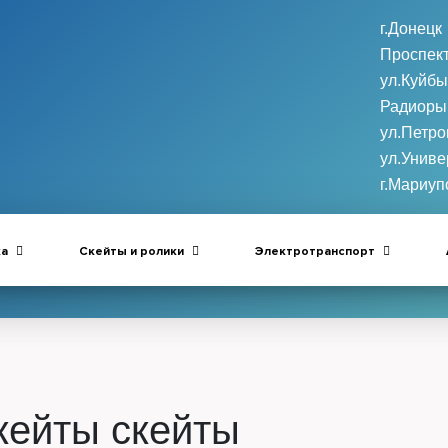
г.Донецк
Проспект
ул.Куйб
Радиоры
ул.Петро
ул.Униве
г.Мариуп
ка
Скейты и ролики
Электротранспорт
кейты
скейты