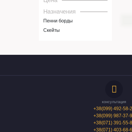
Цена
Назначения
Пенни борды
Скейты
консультация
+38(099) 492-58-
+38(099) 987-37-
+38(071) 391-55-
+38(071) 403-68-