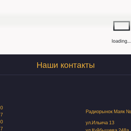
loading...
Наши контакты
20
Радиорынок Маяк №
97
80
ул.Ильича 13
67
ул.Куйбышева 248а