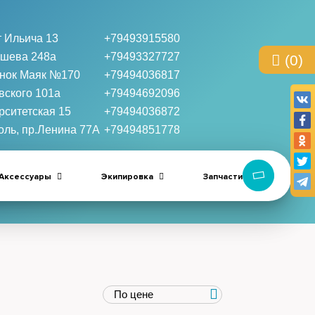
 Ильича 13
+79493915580
ышева 248а
+79493327727
(0)
нок Маяк №170
+79494036817
вского 101a
+79494692096
рситетская 15
+79494036872
оль, пр.Ленина 77А
+79494851778
Аксессуары
Экипировка
Запчасти