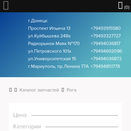
(0)
г.Донецк
Проспект Ильича 13
+79493915580
ул.Куйбышева 248а
+79493327727
Радиорынок Маяк №170
+79494036817
ул.Петровского 101a
+79494692096
Велосипеды
ул.Университетская 15
+79494036872
г.Мариуполь, пр.Ленина 77А
+79494851778
Ролики
Каталог запчастей
Рога
Скейты
Цена
Самокаты
Категории