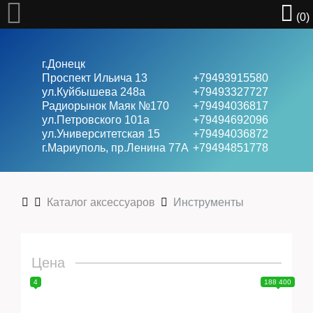
(0)
г.Донецк
Проспект Ильича 13
+79493915580
ул.Куйбышева 248а
+79493327727
Радиорынок Маяк №170
+79494036817
Велосипеды
ул.Петровского 101a
+79494692096
ул.Университетская 15
+79494036872
г.Мариуполь, пр.Ленина 77А
+79494851778
Ролики
Каталог аксессуаров
Инструменты
Скейты
Цена
Самокаты
4
188 400