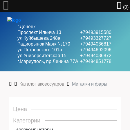
(0)
г.Донецк
Проспект Ильича 13
+79493915580
ул.Куйбышева 248а
+79493327727
Радиорынок Маяк №170
+79494036817
Велосипеды
ул.Петровского 101a
+79494692096
ул.Университетская 15
+79494036872
г.Мариуполь, пр.Ленина 77А
+79494851778
Ролики
Каталог аксессуаров
Мигалки и фары
Скейты
Цена
Самокаты
Категории
Велокомпьютеры