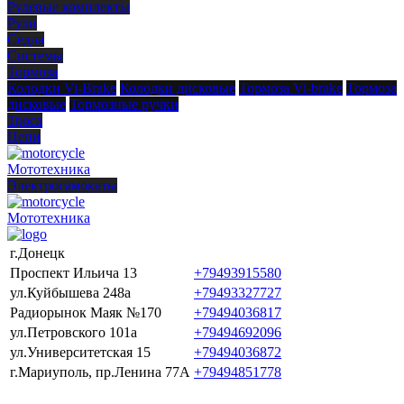
Рулевые комплекты
Рули
Седла
Системы
Тормоза
Колодки Vi-Brake
Колодки дисковые
Тормоза Vi-brake
Тормоза
дисковые
Тормозные ручки
Троса
Цепи
Мототехника
Электросамокаты
Мототехника
г.Донецк
Проспект Ильича 13
+79493915580
ул.Куйбышева 248а
+79493327727
Радиорынок Маяк №170
+79494036817
ул.Петровского 101a
+79494692096
ул.Университетская 15
+79494036872
г.Мариуполь, пр.Ленина 77А
+79494851778