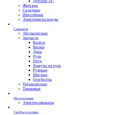
Детские 14"
Женские
Складные
Шоссейные
Электровелосипеды
Самокаты
Двухколесные
Запчасти
Колеса
Вилки
Деки
Рули
Пеги
Хомуты на руль
Рулевые
Шкурки
Оси/болты
Трехколесные
Трюковые
Мототехника
Электросамокаты
Скейты и ролики