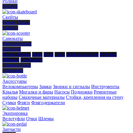
Ролики
Ролики
Скейты
Пенни борды
Скейты
Самокаты
Двухколесные
Запчасти
Колеса
Вилки
Деки
Рули
Пеги
Хомуты на руль
Рулевые
Шкурки
Оси/болты
Трехколесные
Трюковые
Аксессуары
Велокомпьютеры
Замки
Звонки и сигналы
Инструменты
Крылья
Мигалки и фары
Насосы
Подножки
Ремонтные
наборы
Смазочные материалы
Стойки, крепления на стену
Сумки
Фляги
Флягодержатели
Экипировка
Велотуфли
Очки
Шлемы
Запчасти