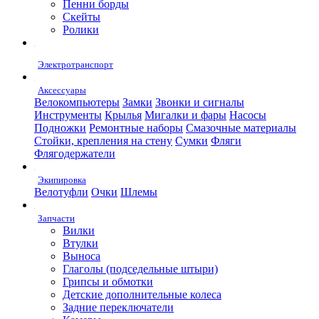
Пенни борды
Скейты
Ролики
Электротранспорт
Аксессуары
Велокомпьютеры
Замки
Звонки и сигналы
Инструменты
Крылья
Мигалки и фары
Насосы
Подножки
Ремонтные наборы
Смазочные материалы
Стойки, крепления на стену
Сумки
Фляги
Флягодержатели
Экипировка
Велотуфли
Очки
Шлемы
Запчасти
Вилки
Втулки
Выноса
Глаголы (подседельные штыри)
Грипсы и обмотки
Детские дополнительные колеса
Задние переключатели