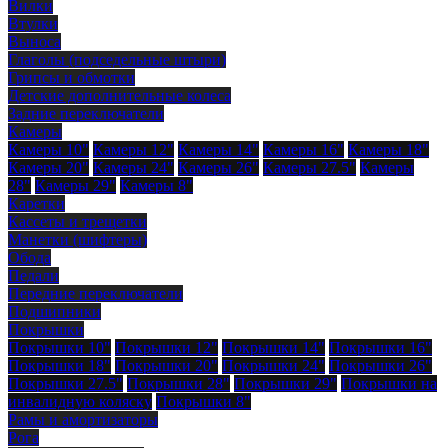
Вилки
Втулки
Выноса
Глаголы (подседельные штыри)
Грипсы и обмотки
Детские дополнительные колеса
Задние переключатели
Камеры
Камеры 10"
Камеры 12"
Камеры 14"
Камеры 16"
Камеры 18"
Камеры 20"
Камеры 24"
Камеры 26"
Камеры 27.5"
Камеры
28"
Камеры 29"
Камеры 8"
Каретки
Кассеты и трещетки
Манетки (шифтеры)
Обода
Педали
Передние переключатели
Подшипники
Покрышки
Покрышки 10"
Покрышки 12"
Покрышки 14"
Покрышки 16"
Покрышки 18"
Покрышки 20"
Покрышки 24"
Покрышки 26"
Покрышки 27.5"
Покрышки 28"
Покрышки 29"
Покрышки на
инвалидную коляску
Покрышки 8"
Рамы и амортизаторы
Рога