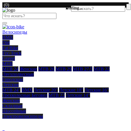
(0)
loading...
Велосипеды
BMX
Dirt
Fat Bike
Fix\ Track
Gravel
MTB
MTB 24
Женские
MTB 26
MTB 29
MTB 27.5
MTB 22
Двухподвесные
Городские
Детские
MTB 24"
BMX
Детские 20"
Детские 18"
Детские 16"
Трехколесные
Беговел
MTB 22
Детские 14"
Женские
Складные
Шоссейные
Электровелосипеды