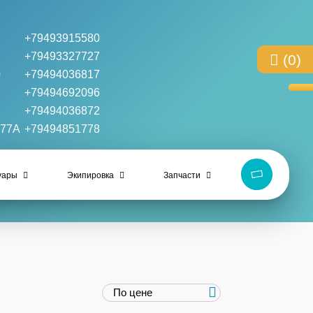
+79493915580
+79493327727
(0)
0
+79494036817
+79494692096
+79494036872
 77А
+79494851778
уары
Экипировка
Запчасти