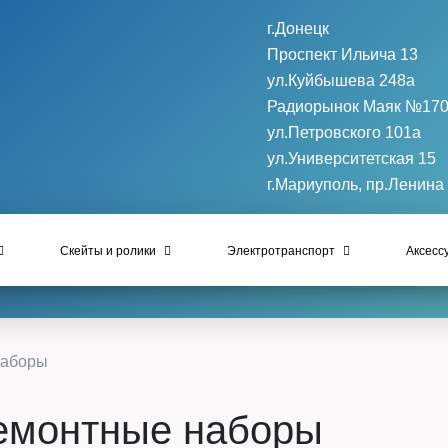
г.Донецк
Проспект Ильича 13
ул.Куйбышева 248а
Радиорынок Маяк №17
ул.Петровского 101a
ул.Университетская 15
г.Мариуполь, пр.Ленина
Скейты и ролики
Электротранспорт
Аксесс
наборы
емонтные наборы