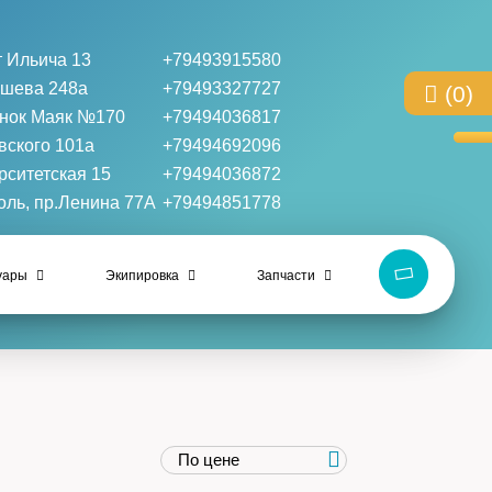
 Ильича 13
+79493915580
ышева 248а
+79493327727
(0)
нок Маяк №170
+79494036817
вского 101a
+79494692096
рситетская 15
+79494036872
оль, пр.Ленина 77А
+79494851778
уары
Экипировка
Запчасти