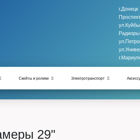
г.Донецк
Проспект
ул.Куйб
Радиоры
ул.Петро
ул.Униве
г.Мариуп
Скейты и ролики
Электротранспорт
Аксесс
амеры 29"